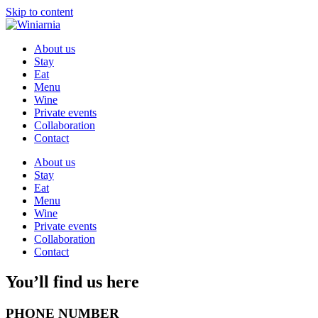
Skip to content
About us
Stay
Eat
Menu
Wine
Private events
Collaboration
Contact
About us
Stay
Eat
Menu
Wine
Private events
Collaboration
Contact
You’ll find us here
PHONE NUMBER